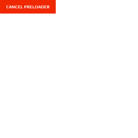
CANCEL PRELOADER
Inventario
Home
Inventario