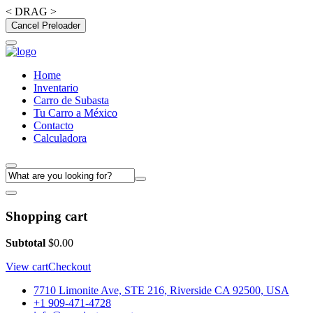
< DRAG >
Cancel Preloader
Home
Inventario
Carro de Subasta
Tu Carro a México
Contacto
Calculadora
Shopping cart
Subtotal
$
0.00
View cart
Checkout
7710 Limonite Ave, STE 216, Riverside CA 92500, USA
+1 909-471-4728