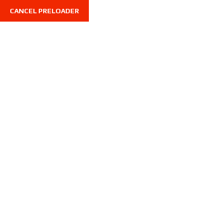
CANCEL PRELOADER
7710 Limonite Ave, STE 216, Riverside CA 92500, U
Home
Sedans
Home
Sedans