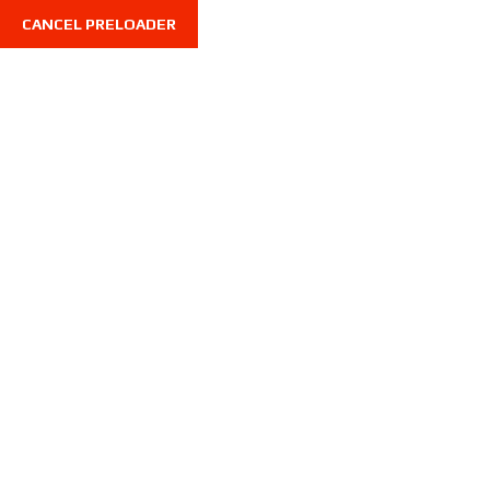
CANCEL PRELOADER
Convertibles
Home
Convertibles