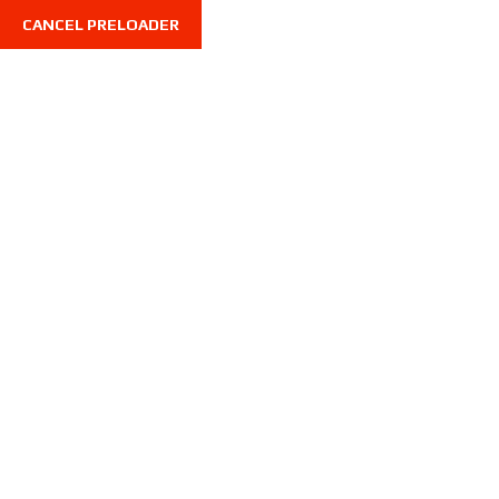
CANCEL PRELOADER
7710 Limonite Ave, STE 216, Riverside CA 92500, USA
Hom
Wishlist
Home
Wishlist