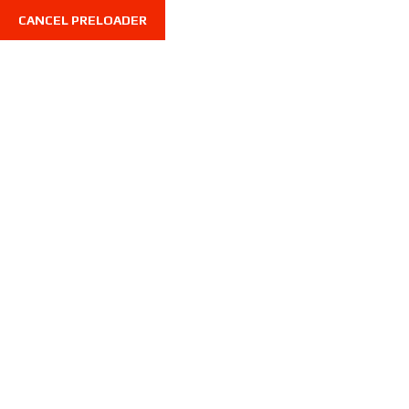
CANCEL PRELOADER
Shop Details
Home
Ford
Ford Explorer XLT 2017
Tenemos grandes proyectos