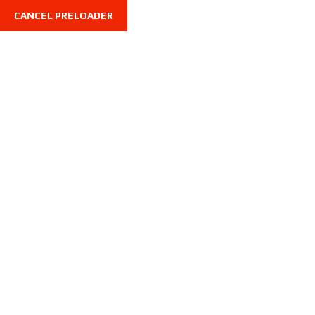
CANCEL PRELOADER
My account
Home
My account
Log In